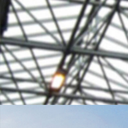
文案策划（2人）
平面设计（ 2
英雄不问出处
会软件的也许只
文字功底好就行
但不会软件万万
调性，能辨雌雄
得会审美且高于
创意，信手拈来
会欣赏艺术能知
1年以上相关工作经验最好
爱凹造型可以侃