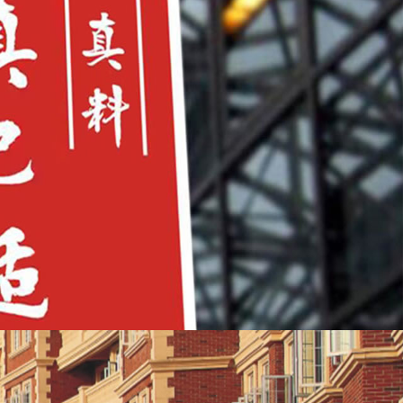
立即索要报价
PT创意设计
计（3人）
AE（5人）
信息保护中，请放心填写
手册
是一件装饰品
对内你是甲方的代表
400-6656-500
解决很多重要问题
对外你是乙方的战友
好等于
因为听得懂甲方的需求，能启发引导
文案的乘积开个根号
甲方是你工作的全部重点