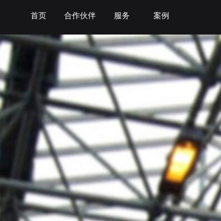
首页
合作伙伴
服务
案例
品牌策略
按行业分类
品牌识别
10
品
合作
年以上项目
合
品牌调研
航空与航天
标志设计
建
微
核心价值
食品与保健
VI设计
政
微
品牌命名
医疗与制药
能
品
品牌文化
交通与运输
教
A
品牌定位
酒店与餐饮
IT
应
品牌口号
制造与工业
电
电
品牌理念
银行与金融
服
品牌故事