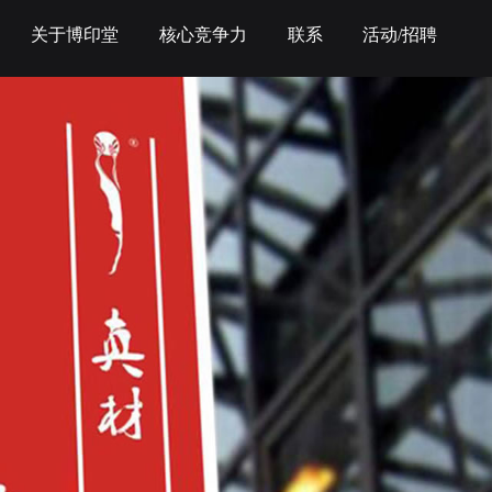
关于博印堂
核心竞争力
联系
活动/招聘
推广物料设计
1
空间规划与设计
项目
合作
年以上项目
画册
品牌UI
SI终端形象店面空间设计
养
手册
画册+品牌PPT
办公室空间设计
画册
广告+物料
专卖店/旗舰店空间设计
了解更多案例详情
 内刊
网站+互动
产品体验店设计
请咨询在线顾问
庆纪念册
产品+包装
展览展示设计
公司/园区导示系统规划设计
微信咨询
在线咨询
导示系统图标原创设计
示PPT创意设计
导示牌创意设计
免费咨询，快速解答
T创意设计