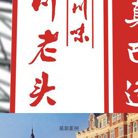
6
确保项目质量的
大保障
项目提案P
人）
美术指导（2人）
资深创意设
产品推介
是美工
除了要有欣赏美的眼光外
你的设计并不
不行
还需要脑洞够大，天马行空
再简单也必须
海报设计
生活
读得懂文案
如果你会的刚
晓文案
调整方案如指点江山
品牌、策略、
侃而谈
思如源涌
那样最好
最新案例