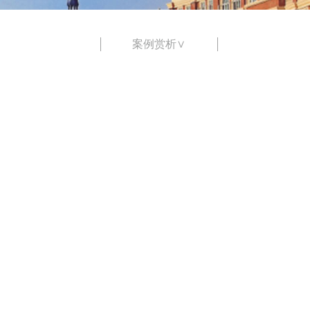
案例赏析∨