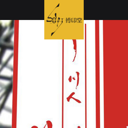
联系我们
活动/招聘
牌界面设计
8
品牌包装规划设计
5
按专业分类
3
品牌形象
关于博印堂
核心竞争力
作
年以上项目
合作
年以上项目
合作
年以上
筑与工程
网站
市场洞察
标志+VI
企业宣传
邀你团战！
博印堂简介
接单流程
博印堂职业素
博印堂品牌服务模式创新
府与组织
信公众号
消费心理行为分析
品牌+策划
品牌招商
和有趣的人在一起做靠谱的事
我们的优势
源与原材料
牌网站
产品创意命名
空间+导视
企业产品
只为明天不迷茫
通过研究商业模式来定义品牌模式
育与科研
PP设计
产品广告语
会场布置
企业年刊 /
提供优秀的品牌整合解决方案，令品牌长远发展，更具竞争力
数年趋于成熟“老公司”，专注品牌，擅长系统思维，想得太多，落地执行一级棒。
与通讯网络
用软件设计
产品包装设计
企业内刊
企业周年
不看轻菜鸟，没有政治等级，只看好有趣的灵魂和中看的皮囊。
子与电器
商平台设计
品牌年度服务
企业杂志
博印堂品牌定制作业体系
一群友善的伙伴邀你团战！
务行业
电子画册
8
选择博印堂合作的
大保障
发送你的简历至1611840001@qq.com
公司形象展
招商会PP