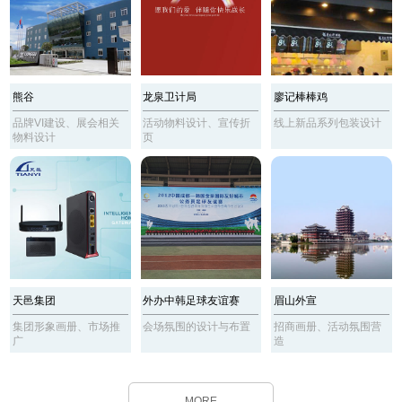
熊谷
龙泉卫计局
廖记棒棒鸡
品牌VI建设、展会相关
活动物料设计、宣传折
线上新品系列包装设计
物料设计
页
天邑集团
外办中韩足球友谊赛
眉山外宣
集团形象画册、市场推
会场氛围的设计与布置
招商画册、活动氛围营
广
造
MORE