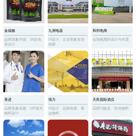
金福猴
九洲电器
和邦电商
品牌形象升级、36款包
VI设计、企业形象宣传
会场氛围的设计与布置
装设计
画册
美进
强力
天邑国际酒店
品牌形象画册、VIP相关
VI设计、品牌画册、展
品牌VI建设、宣传物料
物料设计
会物料