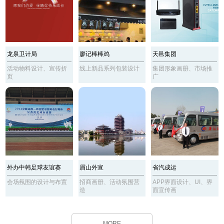
龙泉卫计局
廖记棒棒鸡
天邑集团
活动物料设计、宣传折
线上新品系列包装设计
集团形象画册、市场推
页
广
外办中韩足球友谊赛
眉山外宣
省汽成运
会场氛围的设计与布置
招商画册、活动氛围营
APP界面设计、UI、界
造
面宣传画
MORE