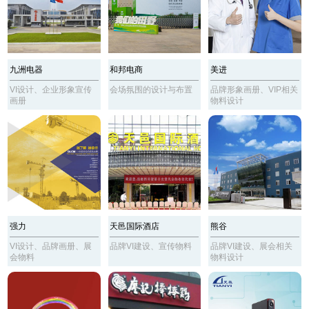
九洲电器
和邦电商
美进
VI设计、企业形象宣传
会场氛围的设计与布置
品牌形象画册、VIP相关
画册
物料设计
强力
天邑国际酒店
熊谷
VI设计、品牌画册、展
品牌VI建设、宣传物料
品牌VI建设、展会相关
会物料
物料设计